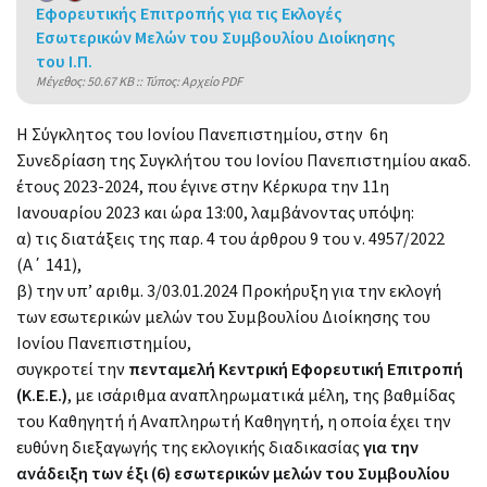
Εφορευτικής Επιτροπής για τις Εκλογές
Εσωτερικών Μελών του Συμβουλίου Διοίκησης
του Ι.Π.
Mέγεθος: 50.67 KB :: Τύπος: Αρχείο PDF
Η Σύγκλητος του Ιονίου Πανεπιστημίου, στην 6η
Συνεδρίαση της Συγκλήτου του Ιονίου Πανεπιστημίου ακαδ.
έτους 2023-2024, που έγινε στην Κέρκυρα την 11η
Ιανουαρίου 2023 και ώρα 13:00, λαμβάνοντας υπόψη:
α) τις διατάξεις της παρ. 4 του άρθρου 9 του ν. 4957/2022
(Α΄ 141),
β) την υπ’ αριθμ. 3/03.01.2024 Προκήρυξη για την εκλογή
των εσωτερικών μελών του Συμβουλίου Διοίκησης του
Ιονίου Πανεπιστημίου,
συγκροτεί την
πενταμελή Κεντρική Εφορευτική Επιτροπή
(Κ.Ε.Ε.)
, με ισάριθμα αναπληρωματικά μέλη, της βαθμίδας
του Καθηγητή ή Αναπληρωτή Καθηγητή, η οποία έχει την
ευθύνη διεξαγωγής της εκλογικής διαδικασίας
για την
ανάδειξη των έξι (6) εσωτερικών μελών του Συμβουλίου