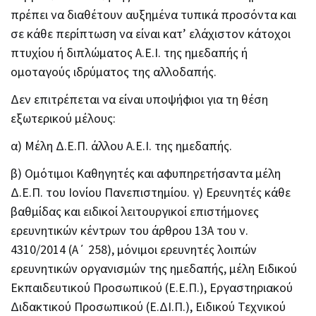
πρέπει να διαθέτουν αυξημένα τυπικά προσόντα και
σε κάθε περίπτωση να είναι κατ’ ελάχιστον κάτοχοι
πτυχίου ή διπλώματος Α.Ε.Ι. της ημεδαπής ή
ομοταγούς ιδρύματος της αλλοδαπής.
Δεν επιτρέπεται να είναι υποψήφιοι για τη θέση
εξωτερικού μέλους:
α) Μέλη Δ.Ε.Π. άλλου Α.Ε.Ι. της ημεδαπής.
β) Ομότιμοι Καθηγητές και αφυπηρετήσαντα μέλη
Δ.Ε.Π. του Ιονίου Πανεπιστημίου. γ) Ερευνητές κάθε
βαθμίδας και ειδικοί λειτουργικοί επιστήμονες
ερευνητικών κέντρων του άρθρου 13Α του ν.
4310/2014 (Α΄ 258), μόνιμοι ερευνητές λοιπών
ερευνητικών οργανισμών της ημεδαπής, μέλη Ειδικού
Εκπαιδευτικού Προσωπικού (Ε.Ε.Π.), Εργαστηριακού
Διδακτικού Προσωπικού (Ε.ΔΙ.Π.), Ειδικού Τεχνικού