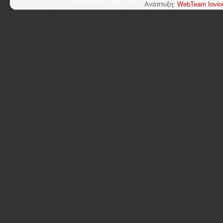
Ανάπτυξη:
WebTeam Ιονίο