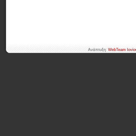
Ανάπτυξη:
WebTeam Ιονίο