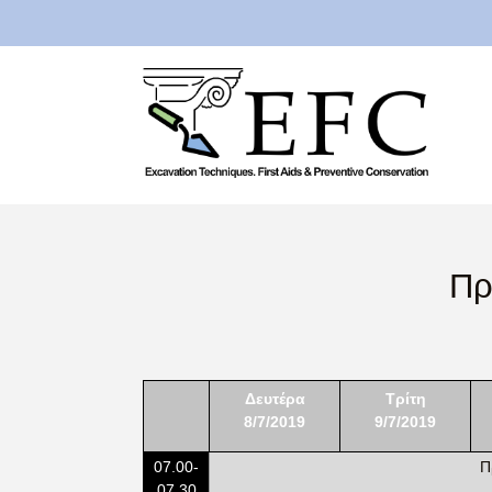
Πρ
Δευτέρα
Τρίτη
8/7/2019
9/7/2019
07.00-
Π
07.30